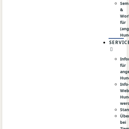
Sem
&
Wor
für
(an
Hun
SERVIC
Inf
für
ang
Hun
Info
Web
Hun
wer
Stan
Übe
bei
Zie