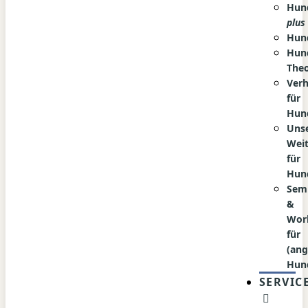
Hun
plus
Hun
Hun
Theo
Verh
für
Hun
Uns
Wei
für
Hun
Sem
&
Wor
für
(an
Hun
SERVIC