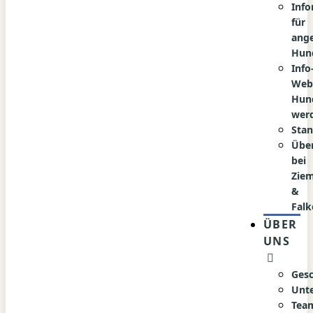
Inf
für
ang
Hun
Info
Web
Hun
wer
Stan
Übe
bei
Zie
&
Falk
ÜBER
UNS
Ges
Unt
Tea