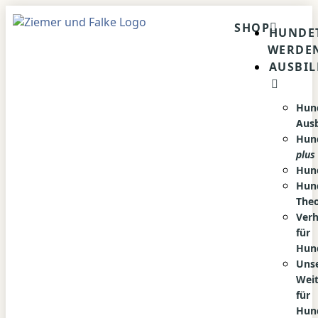
Inhalt
springen
SHOP
HUNDE
WERDE
AUSBI
Hund
Aus
Hun
plus
Hun
Hun
Theo
Verh
für
Hun
Uns
Wei
für
Hun