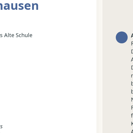
ghausen
s Alte Schule
us