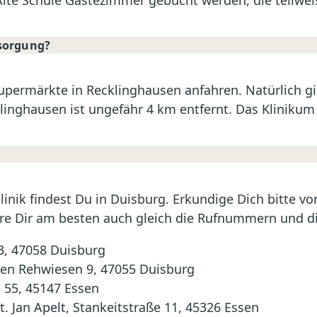
te Schule Gästezimmer gebucht werden, die teilweis
rsorgung?
permärkte in Recklinghausen anfahren. Natürlich g
klinghausen ist ungefähr 4 km entfernt. Das Klinik
rklinik findest Du in Duisburg. Erkundige Dich bitte 
tiere Dir am besten auch gleich die Rufnummern und d
3, 47058 Duisburg
den Rehwiesen 9, 47055 Duisburg
 55, 45147 Essen
vet. Jan Apelt, Stankeitstraße 11, 45326 Essen