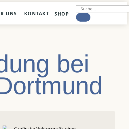
ER UNS
KONTAKT
SHOP
dung bei
 Dortmund