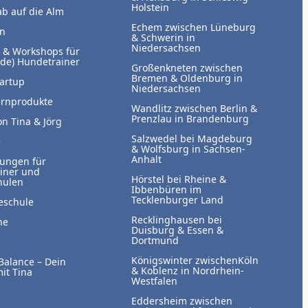
Holstein
ab auf die Alm
Echem zwischen Lüneburg
en
& Schwerin in
Niedersachsen
 & Workshops für
de) Hundetrainer
Großenkneten zwischen
Bremen & Oldenburg in
artup
Niedersachsen
ernprodukte
Wandlitz zwischen Berlin &
Prenzlau in Brandenburg
n Tina & Jörg
Salzwedel bei Magdeburg
e
& Wolfsburg in Sachsen-
Anhalt
rungen für
iner und
Hörstel bei Rheine &
hulen
Ibbenbüren im
Tecklenburger Land
eschule
Recklinghausen bei
ne
Duisburg & Essen &
Dortmund
Königswinter zwischenKöln
Balance – Dein
& Koblenz in Nordrhein-
it Tina
Westfalen
Eddersheim zwischen