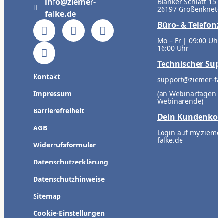
info@ziemer-
Blanker Schlatt 15
26197 Großenknet
falke.de
Büro- & Telefon
Mo – Fr | 09:00 Uh
16:00 Uhr
Technischer Su
Kontakt
support@ziemer-f
Impressum
(an Webinartagen 
Webinarende)
Barrierefreiheit
Dein Kundenko
AGB
Login auf my.ziem
falke.de
Widerrufsformular
Datenschutzerklärung
Datenschutzhinweise
Sitemap
Cookie-Einstellungen