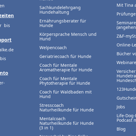
Mit Tina 
en
Sachkundelehrgang
Hundehaltung
Prüfung
zeiten
Ernährungsberater für
Seminare
r bis
Hunde
(angehen
Körpersprache Mensch und
Z&F-mySt
Hund
pport
Online-L
Welpencoach
alke.de
Bücher vo
Geriatriecoach für Hunde
bis
Webinar
Coach für Mentale
Aromatherapie für Hunde
Versiche
nto
Hundetra
Coach für Mentale
Hundesc
er-
Phytotherapie für Hunde
123Hund
Coach für Waldbaden mit
Hund
Gutschei
Stresscoach
Jobs
Naturheilkunde für Hunde
Life-Dog-
Mentalcoach
Podcast m
Naturheilkunde für Hunde
(3 in 1)
Blog