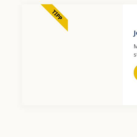
TIPP
M
s