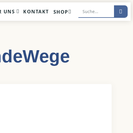
R UNS
KONTAKT
SHOP
ndeWege