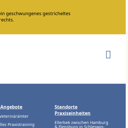
 Angebote
Standorte
Praxiseinheiten
 Veterinärämter
Ellerbek zwischen Hamburg
lles Praxistraining
& Flensburg in Schleswig-