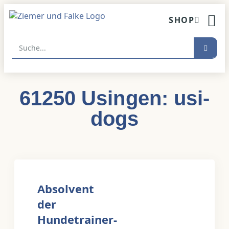
Inhalt
springen
SHOP
HUNDETR
61250 Usingen: usi-
dogs
Absolvent
der
Hundetrainer-