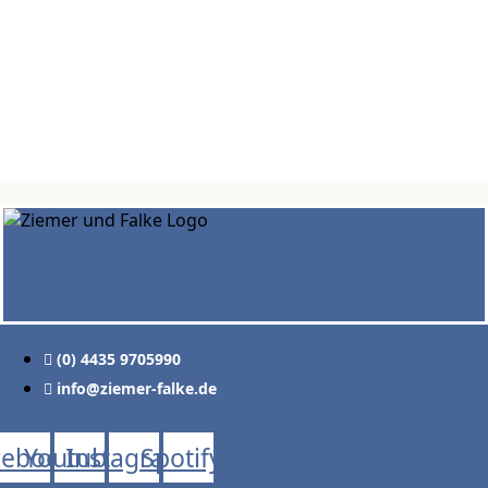
(0) 4435 9705990
info@ziemer-falke.de
cebook
Youtube
Instagram
Spotify