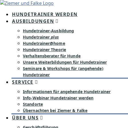
Inhalt
springen
HUNDETRAINER WERDEN
AUSBILDUNGEN
Hundetrainer-Ausbildung
Hundetrainer
plus
Hundetrainer@home
Hundetrainer Theorie
Verhaltensberater für Hunde
Unsere Weiterbildungen für Hundetrainer
Seminare & Workshops für (angehende)
Hundetrainer
SERVICE
Informationen für angehende Hundetrainer
Info-Webinar Hundetrainer werden
Standorte
Übernachten bei Ziemer & Falke
ÜBER UNS
Geschäftsführung